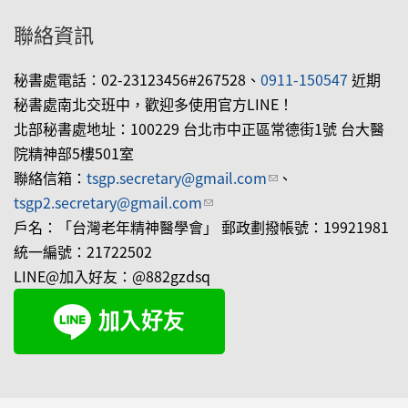
聯絡資訊
秘書處電話：02-23123456#267528、
0911-150547
近期
秘書處南北交班中，歡迎多使用官方LINE！
北部秘書處地址：100229 台北市中正區常德街1號 台大醫
院精神部5樓501室
聯絡信箱：
tsgp.secretary@gmail.com
(link sends e-mail)
、
tsgp2.secretary@gmail.com
(link sends e-mail)
戶名：「台灣老年精神醫學會」 郵政劃撥帳號：19921981
統一編號：21722502
LINE@加入好友：@882gzdsq