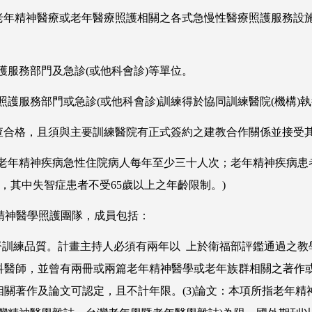
設有老年精神醫療或老年醫療照護相關之各式急慢性醫療照護服務
護服務部門及急診(或他科會診)等單位。
照護服務部門或急診(或他科會診)訓練得於協同訓練醫院(機構)
或訪查合格，且須與主要訓練醫院有正式簽約之建教合作關係並接
老年精神疾病急性住院病人每年至少三十人次；老年精神疾病患者
，其中失智症患者不受65歲以上之年齡限制。)
精神醫學照護團隊，成員包括：
督訓練品質。計畫主持人必須有兩年以 上於衛福部評鑑通過之
師，並曾有兩冊或兩篇老年精神醫學或老年族群相關之著作或論文發
關著作及論文可認定，且不計年限。(3)論文：本項所指老年