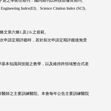
刊登於下述之學術性期刊：國內期刊以科技部優良期刊、
dex(EI)、Science Citation Index (SCI)、
第六條1.及2.6.之規範。
於再次申請定期評鑑時，若於前次申請定期評鑑後無受
學基本知識與技能之教學，以及維持跨領域整合式老
科醫師之主要訓練醫院。本會每年公告主要訓練醫院