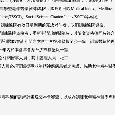
STER不認定。(b)論文：本項所指老年精神醫學相關論文，原則須
)為限，國外期刊以Medical Index、Medline、Engineering In
ata- base(TSSCI)、Social Science Citation Index(SSCI)等為限。
，且未於訓練醫院有效日期到期前完成補件者，取消訓練醫院資格。
被取消訓練醫院資格者，重新申請訓練醫院時，其論文資格須同時符合條文
，應於受訓醫師在訓期間之本會年會投稿壁報至少一篇；訓練醫院
，三年內於本會年會應至少投稿壁報一篇。
經驗之相關醫事人員，其中護理人員、社工
述人員必須實際從事老年精神疾病患者之照護、協助老年精神醫
學專科醫師訓練計畫送交本會審查，以成為訓練老年精神醫學專