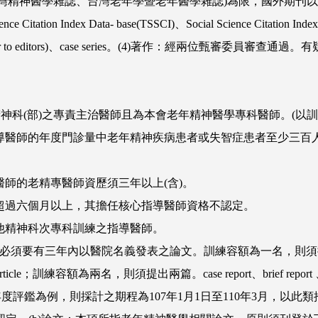
誌、台灣老年學暨老年醫學雜誌)為限，國外期刊以Medical Index、M
 Science Citation Index Data- base(TSSCI)、Social Science Cit
 report (含letter to editors)、case series。(4)著作：
院精神科(部)之專責主治醫師且為本會老年精神醫學專科醫師。(以
指導醫師的年度門診量中老年精神疾病患者或失智症患者至少三百
醫師的老精專醫師資歷須三年以上(含)。
國超過六個月以上，其擔任核心指導醫師資格不認定。
其他精神科次專科訓練之指導醫師。
鑑時，必須要有三年內以醫院名義發表之論文。訓練容額為一名，
ticle；訓練容額為兩名，則須提出兩篇。case report、brief report 、lette
0年度評鑑為例，則採計之期程為107年1月1日至110年3月，以此類