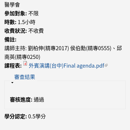
醫學會
參加對象:
不限
時數:
1.5小時
收費狀況:
不收費
備註:
講師主持: 劉柏伸(精專2017) 侯伯勳(精專0555)、邱
南英(精專0250)
課程表:
外賓演講(台中)Final agenda.pdf
(link is
external)
隱藏
審查結果
審核進度:
通過
學分認定:
0.5學分