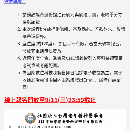
注意事項：
請務必攜帶身份證進行刷到與刷退手續，老精學分才
得以認證。
本次課程break提供咖啡、茶及點心。若欲飲水，敬請
攜帶環保杯。
座位席(約120席)，節目手冊有限。若當天現場報名，
發放完畢則無法發放。
近兩年度年會、季會及CME講義皆列入專科醫師甄審
考試筆試考題範圍。
為因應數位科技趨勢自即日起採電子收據為主。電子
收據於活動後兩周內由系統發出Email，屆時再請留
意！
線上報名開放至9/11(三)23:59截止