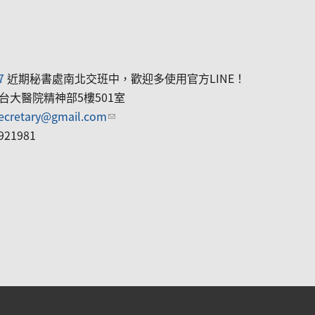
7
近期秘書處南北交班中，歡迎多使用官方LINE！
 台大醫院精神部5樓501室
 e-mail)
secretary@gmail.com
(link sends e-mail)
1981