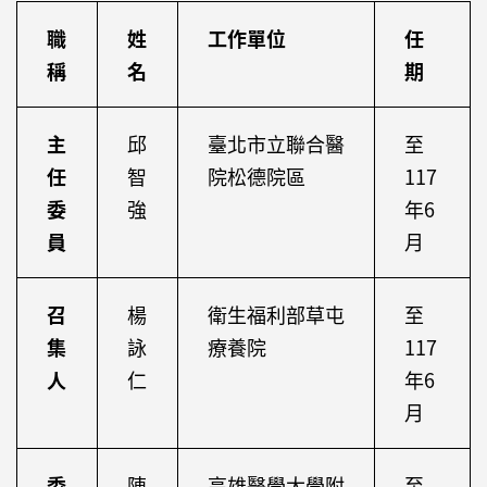
職
姓
工作單位
任
稱
名
期
主
邱
臺北市立聯合醫
至
任
智
院松德院區
117
委
強
年6
員
月
召
楊
衛生福利部草屯
至
集
詠
療養院
117
人
仁
年6
月
委
陳
高雄醫學大學附
至