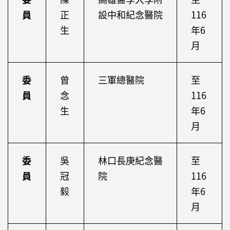
員
正
設中和紀念醫院
116
生
年6
月
委
曾
三軍總醫院
至
員
念
116
生
年6
月
委
吳
林口長庚紀念醫
至
員
冠
院
116
毅
年6
月