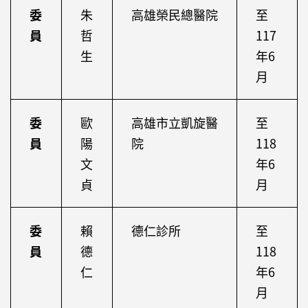
委
朱
高雄榮民總醫院
至
員
哲
117
生
年6
月
委
歐
高雄市立凱旋醫
至
員
陽
院
118
文
年6
貞
月
委
賴
德仁診所
至
員
德
118
仁
年6
月